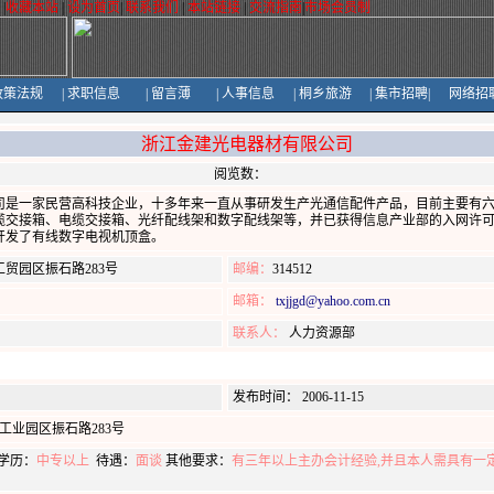
|
收藏本站
|
设为首页
|
联系我们
|
本站链接
|
交流指南
|
市场会员制
政策法规
|
求职信息
|
留言薄
|
人事信息
|
桐乡旅游
|
集市招聘
|
网络招
浙江金建光电器材有限公司
阅览数：
司是一家民营高科技企业，十多年来一直从事研发生产光通信配件产品，目前主要有
缆交接箱、电缆交接箱、光纤配线架和数字配线架等，并已获得信息产业部的入网许
开发了有线数字电视机顶盒。
贸园区振石路283号
邮编：
314512
邮箱：
txjjgd@yahoo.com.cn
联系人：
人力资源部
发布时间： 2006-11-15
工业园区振石路283号
学历：
中专以上
待遇：
面谈
其他要求：
有三年以上主办会计经验,并且本人需具有一