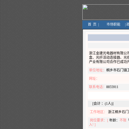
首
页
|
市场职能
|
浙江金建光电器材有限公
盒、光纤活动连接器、光
产业有限公司合作已成功
单位地址：
桐乡市石门镇工
网址：
联系电话：
8855911
[会计 ：(1人)]
工作地区：
浙江桐乡石门
岗位要求：[
年龄：
不限
入! ]