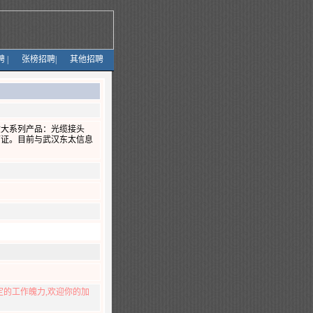
聘
|
张榜招聘
|
其他招聘
六大系列产品：光缆接头
可证。目前与武汉东太信息
定的工作魄力,欢迎你的加