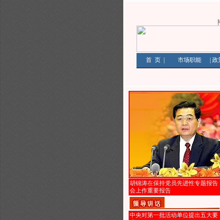
|
首
页
|
市场职能
|
政
胡锦涛在保持党员先进性专题报告
会上作重要报告
中央对第一批活动单位提出五大要