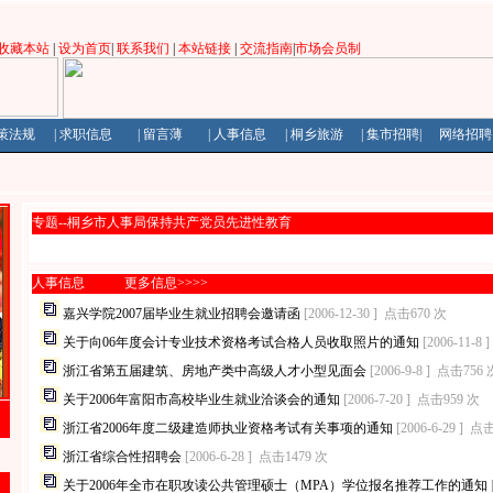
收藏本站
|
设为首页
|
联系我们
|
本站链接
|
交流指南
|
市场会员制
策法规
|
求职信息
|
留言薄
|
人事信息
|
桐乡旅游
|
集市招聘
|
网络招
专题--桐乡市人事局保持共产党员先进性教育
人事信息
更多信息
>>>>
嘉兴学院2007届毕业生就业招聘会邀请函
[2006-12-30 ]
点击670 次
关于向06年度会计专业技术资格考试合格人员收取照片的通知
[2006-11-8 ]
浙江省第五届建筑、房地产类中高级人才小型见面会
[2006-9-8 ]
点击756 
关于2006年富阳市高校毕业生就业洽谈会的通知
[2006-7-20 ]
点击959 次
浙江省2006年度二级建造师执业资格考试有关事项的通知
[2006-6-29 ]
点击
浙江省综合性招聘会
[2006-6-28 ]
点击1479 次
关于2006年全市在职攻读公共管理硕士（MPA）学位报名推荐工作的通知