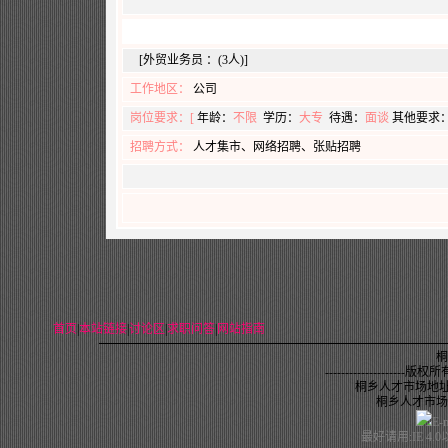
[外贸业务员 ：(3人)]
工作地区：
公司
岗位要求：[
年龄：
不限
学历：
大专
待遇：
面谈
其他要求
招聘方式：
人才集市、网络招聘、张贴招聘
首页
|
本站链接
|
讨论区
|
求职问答
|
网站指南
桐
--------------------
版权所有,未
桐乡人才市场地址
桐乡人才市场电话：
E-
最好请用:IE 4.