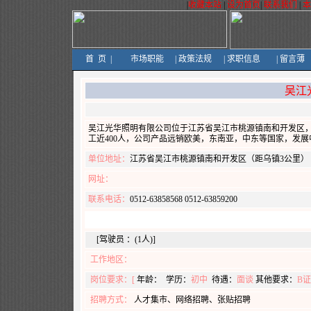
|
收藏本站
|
设为首页
|
联系我们
|
首
页
|
市场职能
|
政策法规
|
求职信息
|
留言薄
吴江
吴江光华照明有限公司位于江苏省吴江市桃源镇南和开发区
工近400人，公司产品远销欧美，东南亚，中东等国家，发
单位地址：
江苏省吴江市桃源镇南和开发区（距乌镇3公里）
网址：
联系电话：
0512-63858568 0512-63859200
[驾驶员 ：(1人)]
工作地区：
岗位要求：[
年龄：
学历：
初中
待遇：
面谈
其他要求：
B
招聘方式：
人才集市、网络招聘、张贴招聘