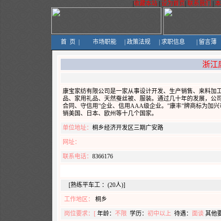
|
收藏本站
|
设为首页
|
联系我们
|
首
页
|
市场职能
|
政策法规
|
求职信息
|
留言薄
浙江
康宝家纺有限公司是一家从事设计开发、生产销售、来料加工
品、家用礼品、天然蚕丝被、服装。通过几十年的发展，公司已
合同、守信用”企业、信用AAA级企业。”康丰”牌商标为
销美国、日本、欧州等十几个国家。
单位地址：
桐乡经济开发区三期广安路
网址：
联系电话：
8366176
[熟练平车工 ：(20人)]
工作地区：
桐乡
岗位要求：[
年龄：
不限
学历：
初中以上
待遇：
面谈
其他