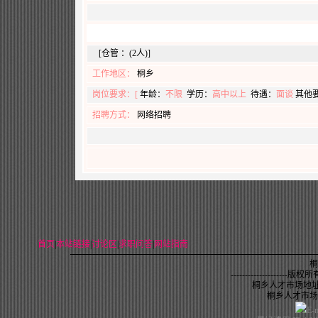
[仓管 ：(2人)]
工作地区：
桐乡
岗位要求：[
年龄：
不限
学历：
高中以上
待遇：
面谈
其他
招聘方式：
网络招聘
首页
|
本站链接
|
讨论区
|
求职问答
|
网站指南
桐
--------------------
版权所有,未
桐乡人才市场地址
桐乡人才市场电话：
E-