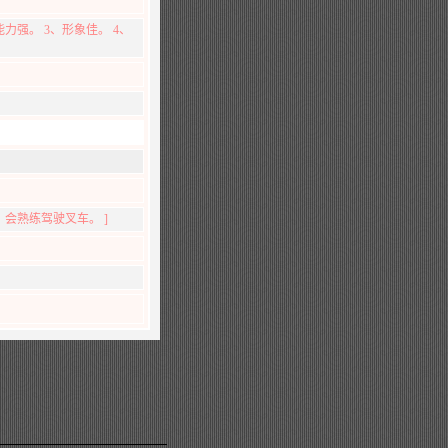
力强。 3、形象佳。 4、
，会熟练驾驶叉车。 ]