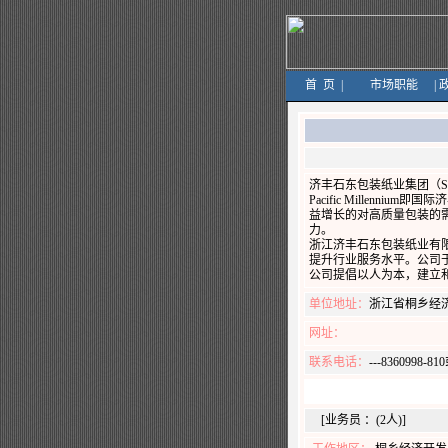
首
页
|
市场职能
|
济丰石东包装纸业集团（SM
Pacific Mille
益增长的对高质量包装的
力。
浙江济丰石东包装纸业有
提升行业服务水平。公司于
公司提倡以人为本，建立
单位地址：
浙江省桐乡经
网址：
联系电话：
---8360998-81
[业务员 ：(2人)]