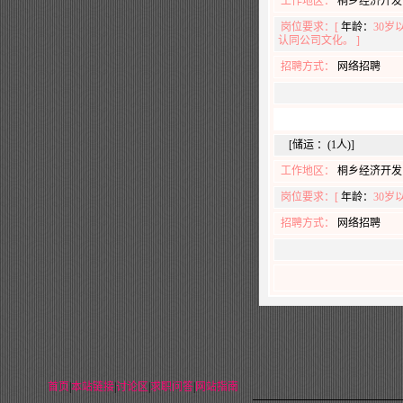
工作地区：
桐乡经济开发
岗位要求：[
年龄：
30岁
认同公司文化。 ]
招聘方式：
网络招聘
[储运 ：(1人)]
工作地区：
桐乡经济开发
岗位要求：[
年龄：
30岁
招聘方式：
网络招聘
首页
|
本站链接
|
讨论区
|
求职问答
|
网站指南