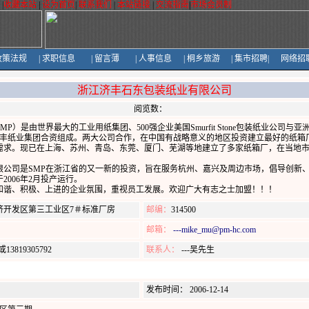
|
收藏本站
|
设为首页
|
联系我们
|
本站链接
|
交流指南
|
市场会员制
政策法规
|
求职信息
|
留言薄
|
人事信息
|
桐乡旅游
|
集市招聘
|
网络招
浙江济丰石东包装纸业有限公司
阅览数：
P）是由世界最大的工业用纸集团、500强企业美国Smurfit Stone包装纸业公司与
nnium即国际济丰纸业集团合资组成。两大公司合作，在中国有战略意义的地区投资建立最好的纸
需求。现已在上海、苏州、青岛、东莞、厦门、芜湖等地建立了多家纸箱厂，在当地
限公司是SMP在浙江省的又一新的投资，旨在服务杭州、嘉兴及周边市场，倡导创新
2006年2月投产运行。
和谐、积极、上进的企业氛围，重视员工发展。欢迎广大有志之士加盟！！！
济开发区第三工业区7＃标准厂房
邮编：
314500
邮箱：
---mike_mu@pm-hc.com
0或13819305792
联系人：
---吴先生
发布时间： 2006-12-14