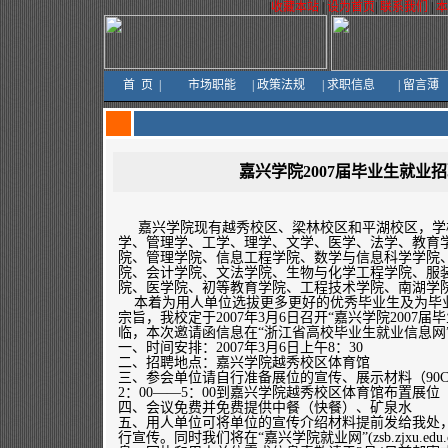
|
收藏本站
|
设为首页
|
联系我们
|
首
页
|
市场职能
|
政策法规
|
求职信息
|
留言薄
嘉兴学院2007届毕业生就业
嘉兴学院现有越秀校区、梁林校区和平湖校区，学校
学、管理学、工学、理学、文学、医学、法学、教育
院、管理学院、信息工程学院、数学与信息科学学院
院、会计学院、文法学院、生物与化学工程学院、服
院、医学院、初等教育学院、工程技术学院、南湖学
本着为用人单位选拔更多更好的优秀毕业生及为毕业
宗旨，我校定于2007年3月6日召开“嘉兴学院2007
临，本次邀请函信息在“浙江省高校毕业生就业信息网
一、时间安排：2007年3月6日上午8：30
二、招聘地点：嘉兴学院越秀校区体育馆
三、参会单位请自行准备展位的宣传、展示材料（90CM
2：00——5：00到嘉兴学院越秀校区体育馆布置展位
四、会议免费并免费提供中餐（快餐）、矿泉水
五、用人单位可将单位的宣传介绍材料提前发给我处
行宣传。同时我们将在“嘉兴学院就业网”(zsb.zjxu.edu.