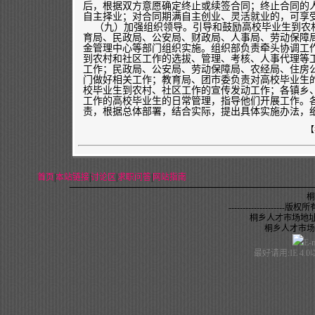
后，根据双方意愿确定终止或续签合同；终止合同的
自主择业；对合同期满自主创业、灵活就业的，可享
（九）加强组织领导。引导和鼓励高校毕业生到农
育局、民政局、公安局、财政局、人事局、劳动保障
金管理中心等部门组织实施。组织部负责牵头协调工
到农村和社区工作的选拔、管理、考核、人事代理等
工作；民政局、公安局、劳动保障局、农经局、住房
门做好相关工作；教育局、团市委负责对高校毕业生
校毕业生到农村、社区工作的宣传发动工作；各镇乡
工作的高校毕业生的日常管理，指导他们开展工作。
责，根据总体部署，结合实际，提出具体实施办法，
【
首页
|
本站链接
|
讨论区
|
求职问答
|
网站指南
桐
--------------------
版权所有,未
桐乡人才市场地址
桐乡人才市场电话：
E-
最好请用:IE 4.