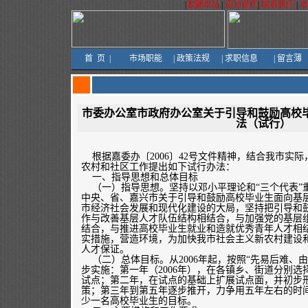
|
收藏本站
|
设为首页
|
联系我们
|
首
页
|
市场职能
|
政策法规
|
求职信息
|
留言薄
市委办公室市政府办公室关于引导和鼓励高校
法（试行）
根据嘉委办〔2006〕42号文件精神，结合我市实
农村和社区工作提出如下试行办法：
一、指导思想和总体目标
（一）指导思想。坚持以邓小平理论和“三个代表”
中央、省、嘉兴市关于引导和鼓励高校毕业生面向基
市经济社会发展和现代化建设的大局，坚持把引导和
作与改善基层人才队伍结构相结合，与加强党的基层
结合，与推进高校毕业生就业和造就优秀青年人才相
实措施，营造环境，为加快我市社会主义新农村建设
人才保证。
（二）总体目标。从2006年起，按照“先易后难、
步实施：第一年（2006年），在各镇乡、街道分别
试点；第二年，在试点的基础上扩展试点面，并初步
策；第三年到第五年逐步推开，力争用五年左右的时
少一名高校毕业生的目标。