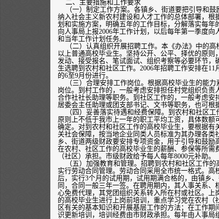
二、主要措施和工作要求
（一）制定工作方案。各镇乡、街道要把引导和鼓
纳入社会主义新农村建设和人才工作的总体部署，根
划和实施方案，明确五年的工作目标，分解落实每年的
向人事局上报2006年工作计划，以后每年第一季度
和当年工作计划任务。
（二）认真组织开展招聘工作。本《办法》中的高
以上普通高校毕业生。坚持公开、公平、择优的原则
发动、接受报名、笔试面试、组织考察等必要环节，
生选聘到农村和社区工作。2006年招聘工作安排在1
的6至9月份进行。
（三）合理安排工作岗位。根据高校毕业生的能力
岗位。到村工作的，一般考虑安排担任村党组织负责
合作社社长助理等职务。到社区工作的，一般考虑安
居委会主任助理或团支部书记、文书等职务，也可根
（四）妥善落实待遇和经费保障。到农村和社区工
原则上不低于我市上一年的职工平均工资，具体数额
确定。对到农村和社区工作的高校毕业生，要根据有
关社会保障，按当地企业同类人员标准为其办理各类
乡、街道两级财政要安排专项资金，用于引导和鼓励
在农村、社区工作的高校毕业生的薪酬、参保等所需
（社区）承担。市级财政给予每人每年8000元补助。
（五）加强教育和管理。招聘到农村和社区工作的
实行劳动合同管理。劳动合同采用全市统一格式。高
后，实行3个月的试用期，试用期满合格的，由镇乡
同，合同一般三年一签。在聘用期内，其人事关系、
心免费代理，其党团组织关系转入所在村或社区。上
的高校毕业生进行上岗前培训，重点学习党在农村（
区有关的基本知识和开展基层工作的方法；在工作期
识更新培训，培训经费由市财政承担。每年由人事局