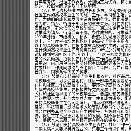
行年度考核，根据工作表现，分别确定为优秀、称职
职的，按照合同规定及时予以解聘。
（六）关心高校毕业生的成长和发展。各有关部门
社区工作的高校毕业生的思想、工作、学习和生活，
作，为他们的成长和发展创造良好的条件。强化激励
成为市、镇乡、街道干部队伍的重要来源。对在农村
表现优秀、群众信任的高校毕业生，通过法定程序使
时推荐为镇乡、街道后备干部，条件成熟的，可推荐
2009年开始，市级机关、镇乡、街道机关录用公务员
以上、且年度考核均为称职以上的高校毕业生中招考
以上的高校毕业生，在报考本省高校研究生时，可享
区计划的高校毕业生同等优惠政策，考试总分可加10
对招聘到村和社区工作3年以上，且年度考核均为称
定的政策倾斜。招聘到农村和社区工作的高校毕业生
录用的，由录用单位按照所任职务比照同等条件人员
村或社区工作期间缴纳的养老保险金年限，合并计算
晋升时，同等条件下优先评定。
（七）鼓励和支持高校毕业生扎根农村、社区基层
高校毕业生，可享受当地村、社区干部年终奖金或给
在村和社区工作的高校毕业生，要逐步提高其收入待
的优秀高校毕业生，要积极做好党员发展工作，把他
入村和社区领导班子的高校毕业生，要鼓励和支持他
们的后顾之忧，并加大培养力度，使其成为镇乡、街
支持高校毕业生在合同期满后，到当地农村经济组织
经济、科技项目，或以技术入股等形式参与创办农业
或合作创办其他企业以及自主创业等，各级政府和部
持，促进其在基层更好地创业和发展。对愿意长期在
生，根据本人意愿，其户籍可落在所在的镇乡、街道
（八）鼓励和支持高校毕业生在农村、社区工作一
同期未满本人要求另行就业的，只要工作情况许可，