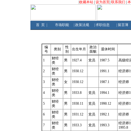
|
收藏本站
|
设为首页
|
联系我们
|
首
页
|
市场职能
|
政策法规
|
求职信息
|
留言薄
编
性
政治
类别
出生年月
退休时间
号
别
面貌
财经
1
男
1927.4
党员
1987.5
高级经济
类
财经
2
男
1930.12
1991.1
经济师19
类
财经
3
女
1930.12
1987.1
经济师
类
财经
4
男
1933.8
党员
1994.1
经济师19
类
财经
5
男
1930.11
党员
1990.12
经济师19
类
财经
6
男
1931.12
党员
1992.1
经济师
类
财经
经济师
1
7
男
1933.3
党员
1993.3
类
1995.8