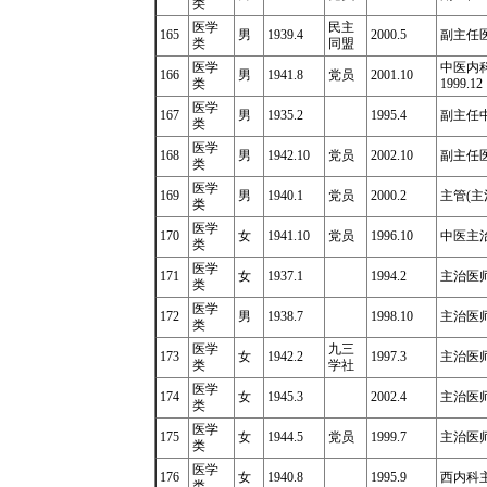
类
医学
民主
165
男
1939.4
2000.5
副主任医师
类
同盟
医学
中医内
166
男
1941.8
党员
2001.10
类
1999.12
医学
167
男
1935.2
1995.4
副主任中
类
医学
168
男
1942.10
党员
2002.10
副主任
类
医学
169
男
1940.1
党员
2000.2
主管
(
主
类
医学
170
女
1941.10
党员
1996.10
中医主
类
医学
171
女
1937.1
1994.2
主治医
类
医学
172
男
1938.7
1998.10
主治医
类
医学
九三
173
女
1942.2
1997.3
主治医师1
类
学社
医学
174
女
1945.3
2002.4
主治医
类
医学
175
女
1944.5
党员
1999.7
主治医
类
医学
176
女
1940.8
1995.9
西内科
类