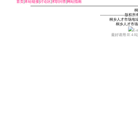
首页
|
本站链接
|
讨论区
|
求职问答
|
网站指南
桐
--------------------
版权所有,未
桐乡人才市场地址
桐乡人才市场电话：
E-
最好请用:IE 4.