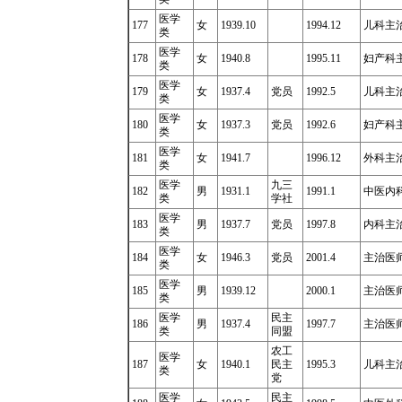
医学
177
女
1939.10
1994.12
儿科主
类
医学
178
女
1940.8
1995.11
妇产科
类
医学
179
女
1937.4
党员
1992.5
儿科主
类
医学
180
女
1937.3
党员
1992.6
妇产科
类
医学
181
女
1941.7
1996.12
外科主
类
医学
九三
182
男
1931.1
1991.1
中医内
类
学社
医学
183
男
1937.7
党员
1997.8
内科主
类
医学
184
女
1946.3
党员
2001.4
主治医
类
医学
185
男
1939.12
2000.1
主治医
类
医学
民主
186
男
1937.4
1997.7
主治医师1
类
同盟
农工
医学
187
女
1940.1
民主
1995.3
儿科主治
类
党
医学
民主